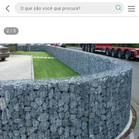
2
/
5