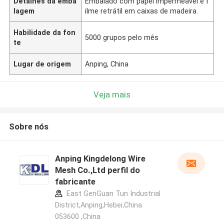
Detalhes da emba
Embalado com papel impermeável e f
lagem
ilme retrátil em caixas de madeira.
Habilidade da fon
5000 grupos pelo mês
te
Lugar de origem
Anping, China
Veja mais
Sobre nós
Anping Kingdelong Wire
Mesh Co.,Ltd perfil do
fabricante
East GenGuan Tun Industrial
District,Anping,Hebei,China
053600 ,China