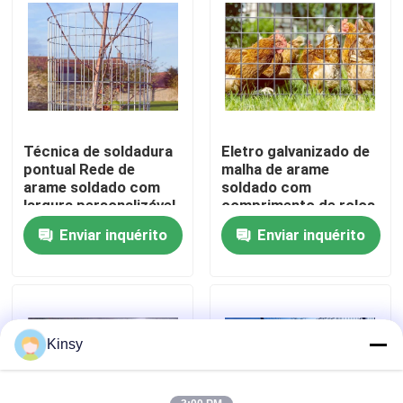
Sobre nós
Visita à fábrica
Técnica de soldadura
Eletro galvanizado de
Controle de qualidade
pontual Rede de
malha de arame
arame soldado com
soldado com
largura personalizável
comprimento de rolos
Contacte-nos
e superfície eletro
de 50 m e largura de
Enviar inquérito
Enviar inquérito
galvanizada para
0,5 m para recinto de
proteção duradoura
animais
Notícias
Casos
Kinsy
Fio tecido Mesh Screen