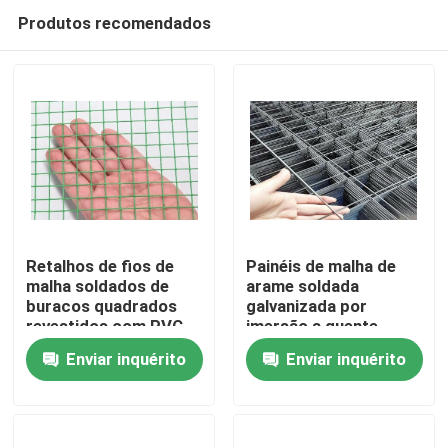
Produtos recomendados
Retalhos de fios de
Painéis de malha de
malha soldados de
arame soldada
buracos quadrados
galvanizada por
Para casa
revestidos com PVC,
imersão a quente,
com tamanhos de
duráveis e
Enviar inquérito
Enviar inquérito
buracos de 1/4'', 3/8''
personalizáveis para
Produtos
e 3/4' para gaiolas de
aplicações versáteis
segurança e recintos
para animais
Espetáculo VR