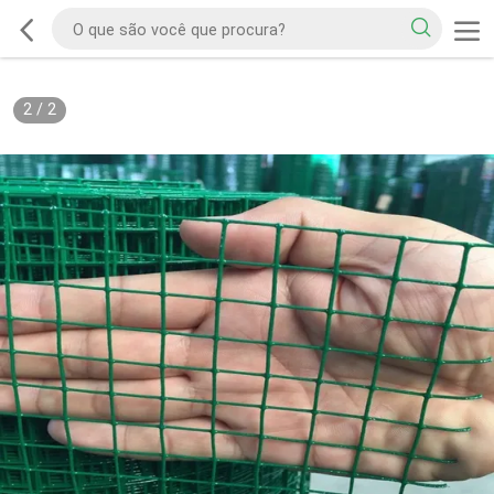
2
/
2