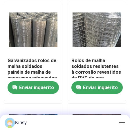
Sobre nós
Visita à fábrica
Controle de qualidade
Galvanizados rolos de
Rolos de malha
malha soldados
soldados resistentes
Contacte-nos
painéis de malha de
à corrosão revestidos
segurança adequados
de PVC de aço
para cercas
galvanizado para
Enviar inquérito
Enviar inquérito
industriais cercas
cercas industriais e
Notícias
agrícolas e barreiras
construção
de proteção duráveis
Casos
Kinsy
Fio tecido Mesh Screen