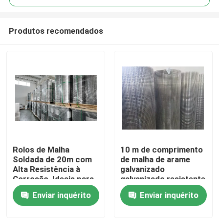
Produtos recomendados
Rolos de Malha
10 m de comprimento
Para casa
Soldada de 20m com
de malha de arame
Alta Resistência à
galvanizado
Corrosão, Ideais para
galvanizado resistente
Produtos
Reforço de Cercas e
à corrosão para
Enviar inquérito
Enviar inquérito
Soluções de
projetos de segurança
Segurança
e construção
Espetáculo VR